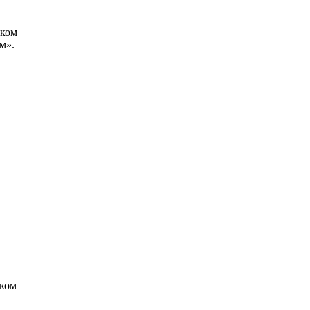
иком
м».
ском