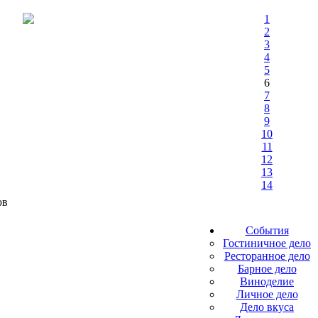
1
2
3
4
5
6
7
8
9
10
11
12
13
14
ов
События
Гостиничное дело
Ресторанное дело
Барное дело
Виноделие
Личное дело
Дело вкуса