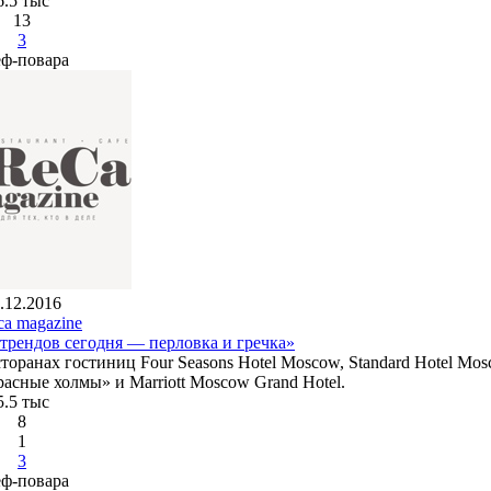
6.5 тыс
13
3
ф-повара
.12.2016
ca magazine
трендов сегодня — перловка и гречка»
оранах гостиниц Four Seasons Hotel Moscow, Standard Hotel Mos
Красные холмы» и Marriott Moscow Grand Hotel.
5.5 тыс
8
1
3
ф-повара