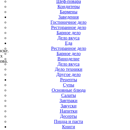
Шеф-повара
Кондитеры
Бармены
Заведения
Гостиничное дело
Ресторанное дело
Барное дело
Дело вкуса
Еда
Ресторанное дело
ске.
Барное дело
ах
Виноделие
ова.
Дело вкуса
Дело техники
Другое дело
Рецепты
Супы
Основные блюда
Салаты
Завтраки
Закуски
Напитки
Десерты
Пицца и паста
Книги