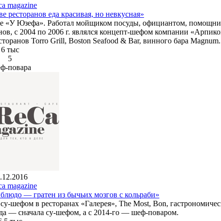
ca magazine
 ресторанов еда красивая, но невкусная»
не «У Юзефа». Работал мойщиком посуды, официантом, помощн
нов, с 2004 по 2006 г. являлся концепт-шефом компании «Арпико
ранов Torro Grill, Boston Seafood & Bar, винного бара Magnum.
6 тыс
5
ф-повара
.12.2016
ca magazine
блюдо — гратен из бычьих мозгов с кольраби»
 су-шефом в ресторанах «Галерея», The Most, Bon, гастрономиче
года — сначала су-шефом, а с 2014-го — шеф-поваром.