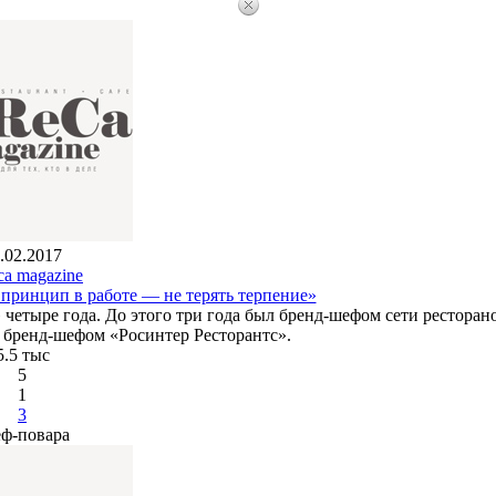
.02.2017
ca magazine
принцип в работе — не терять терпение»
четыре года. До этого три года был бренд-шефом сети ресторан
 — бренд-шефом «Росинтер Ресторантс».
5.5 тыс
5
1
3
ф-повара