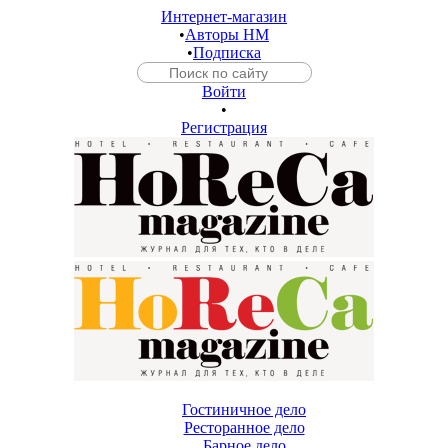
Интернет-магазин
•
Авторы HM
•
Подписка
Войти
•
Регистрация
Гостиничное дело
Ресторанное дело
Барное дело