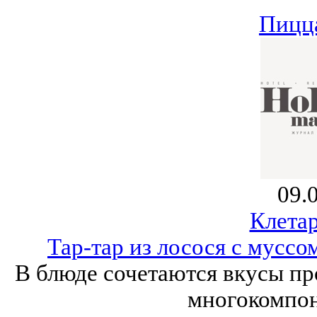
Пицца
09.
Клета
Тар-тар из лосося с муссо
В блюде сочетаются вкусы пр
многокомпон