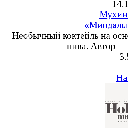
14.
Мухин
«Миндаль
Необычный коктейль на осн
пива. Автор —
3.
На