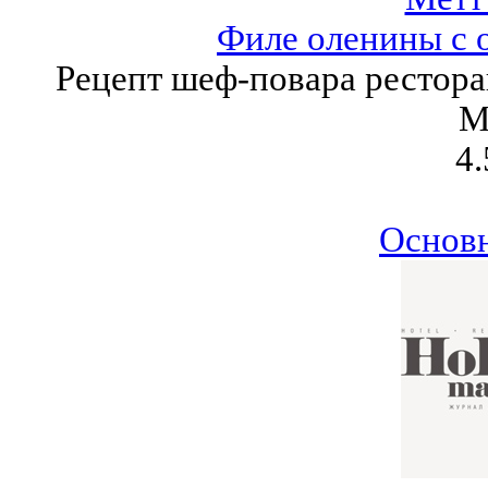
Филе оленины с 
Рецепт шеф-повара рестора
М
4.
Основ