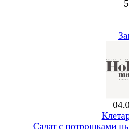
5
За
04.
Клета
Салат с потрошками цы