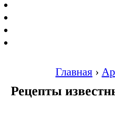
Главная
›
Ар
Рецепты известн