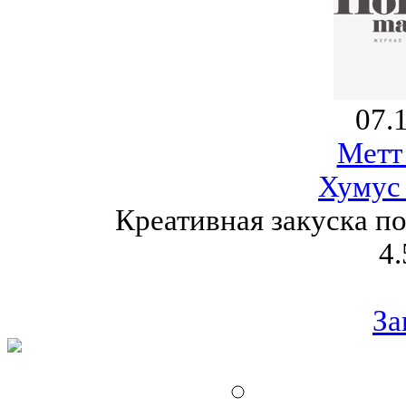
07.
Метт
Хумус 
Креативная закуска п
4.
За