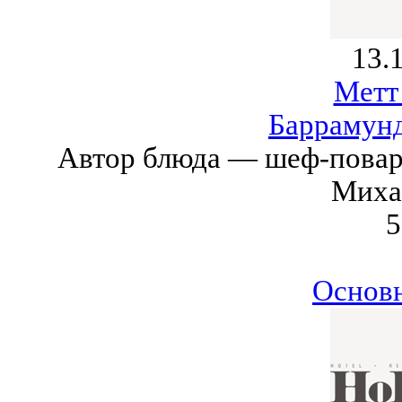
13.
Метт
Баррамунд
Автор блюда — шеф-повар 
Миха
5
Основ