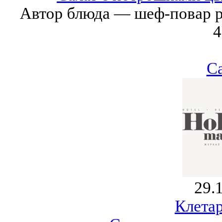
Автор блюда — шеф-повар ре
4
С
29.
Клета