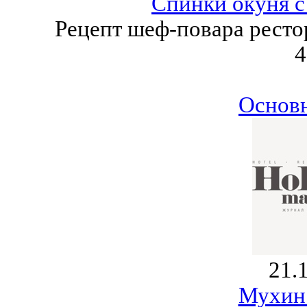
Спинки окуня с
Рецепт шеф-повара рестор
4
Основ
21.
Мухин