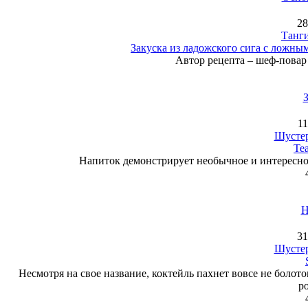
28
Танг
Закуска из ладожского сига с ложны
Автор рецепта – шеф-повар 
11
Шустер
Tea
Напиток демонстрирует необычное и интересно
Н
31
Шустер
Несмотря на свое название, коктейль пахнет вовсе не болот
р