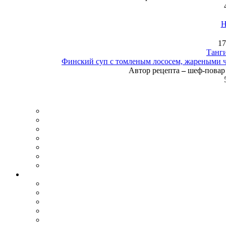
Н
17
Танг
Финский суп с томленым лососем, жареными 
Автор рецепта
–
шеф-повар 