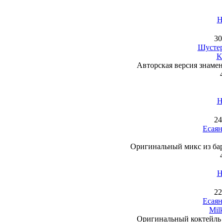
Н
30
Шустер
K
Авторская версия знамен
Н
24
Есая
Оригинальный микс из бар
Н
22
Есая
Mil
Оригинальный коктейль и