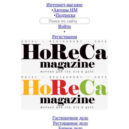
Интернет-магазин
•
Авторы HM
•
Подписка
Войти
•
Регистрация
Гостиничное дело
Ресторанное дело
Барное дело