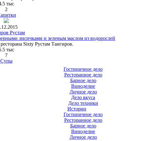
4.5 тыс
2
апитки
.12.2015
иров Рустам
черными лисичками и зеленым маслом из водорослей
ресторана Sixty Рустам Тангиров.
5.5 тыс
7
Супы
Гостиничное дело
Ресторанное дело
Барное дело
Виноделие
Личное дело
Дело вкуса
Дело техники
Истории
Гостиничное дело
Ресторанное дело
Барное дело
Виноделие
Личное дело