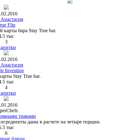
.02.2016
 Анастасия
rue Flip
 карты бара Stay True bar.
4.5 тыс
3
апитки
.02.2016
 Анастасия
e Invention
арты Stay True bar.
4.5 тыс
4
апитки
.01.2016
perChefs
пряными травами
нгредиенты даны в расчете на четыре порции.
5.5 тыс
6
вные блюда