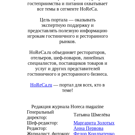
гостеприимства и питания охватывает
все темы в сегменте HoReCa.
Цель портала — оказывать
экспертную поддержку и
предоставлять полезную информацию
игрокам гостиничного и ресторанного
рынков.
HoReCa.ru объединяет рестораторов,
отельеров, шеф-поваров, линейных
специалистов, поставщиков товаров и
услуг и других представителей
гостиничного и ресторанного бизнеса.
HoReCa.ru
— портал для всех, кто в
теме!
Редакция журнала Horeca magazine
Генеральный
Татьяна Шмелёва
директор:
Шеф-редактор:
Маргарита Золотых
Редактор:
Анна Первова
Журналист, фотокор:
Федор Кондратенко