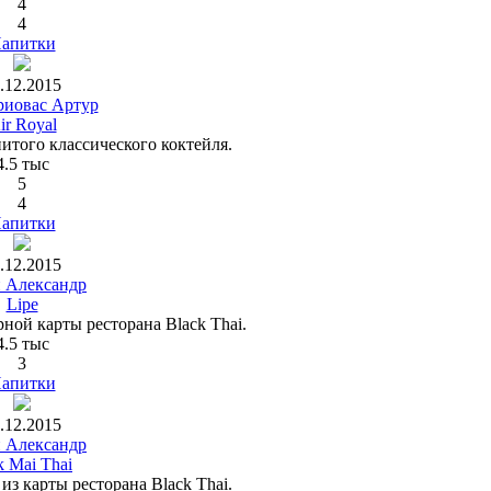
4
4
апитки
.12.2015
иовас Артур
ir Royal
итого классического коктейля.
4.5 тыс
5
4
апитки
.12.2015
н Александр
Lipe
ной карты ресторана Black Thai.
4.5 тыс
3
апитки
.12.2015
н Александр
k Mai Thai
з карты ресторана Black Thai.