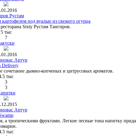
.01.2016
иров Рустам
м картофелем под вуалью из свежего огурца
ресторана Sixty Рустам Тангиров.
5 тыс
7
Закуски
.01.2016
иовас Артур
 Delivery
е сочетание дымно-копченых и цитрусовых ароматов.
4.5 тыс
3
3
апитки
.12.2015
иовас Артур
Swamp
ом, а тропическими фруктами. Легкие лесные тона напитку прида
озмарин.
4.5 тыс