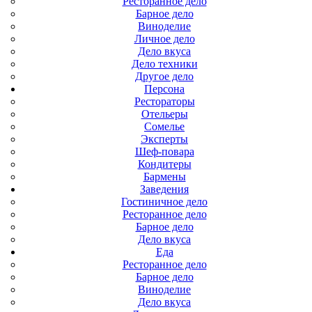
Ресторанное дело
Барное дело
Виноделие
Личное дело
Дело вкуса
Дело техники
Другое дело
Персона
Рестораторы
Отельеры
Сомелье
Эксперты
Шеф-повара
Кондитеры
Бармены
Заведения
Гостиничное дело
Ресторанное дело
Барное дело
Дело вкуса
Еда
Ресторанное дело
Барное дело
Виноделие
Дело вкуса