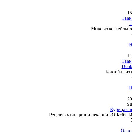
15
Гвак
T
Микс из коктейльной
Н
11
Гвак
Doubl
Коктейль из к
Н
29
Su
Курица с 
Рецепт кулинарии и пекарни «О’Кей». И
Осно