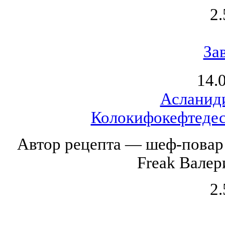
2.
За
14.
Асланид
Колокифокефтедес 
Автор рецепта — шеф-повар 
Freak Валер
2.