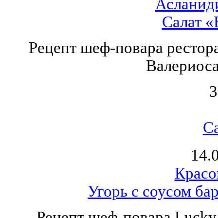
Асланид
Салат «
Рецепт шеф-повара рестора
Валериоса
3
С
14.
Красо
Угорь с соусом ба
Рецепт шеф-повара Lucky 