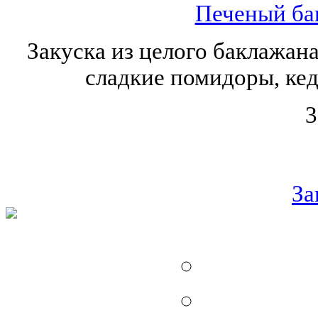
Печеный ба
Закуска из целого баклажан
сладкие помидоры, кед
3
За