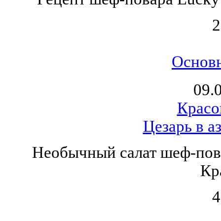
2
Основ
09.
Красо
Цезарь в а
Необычный салат шеф-пова
Кр
4