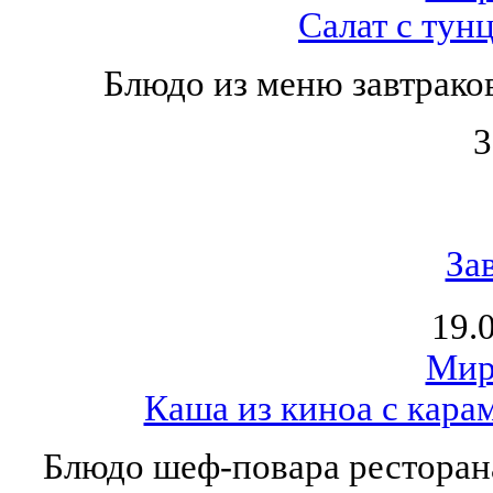
Салат с тун
Блюдо из меню завтраков 
3
За
19.
Мир
Каша из киноа с кар
Блюдо шеф-повара ресторана