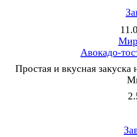
За
11.
Мир
Авокадо-тос
Простая и вкусная закуска 
М
2.
За