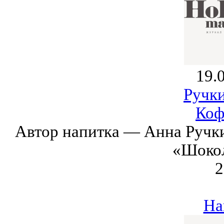
19.
Ручк
Коф
Автор напитка — Анна Ручк
«Шоко
2
На