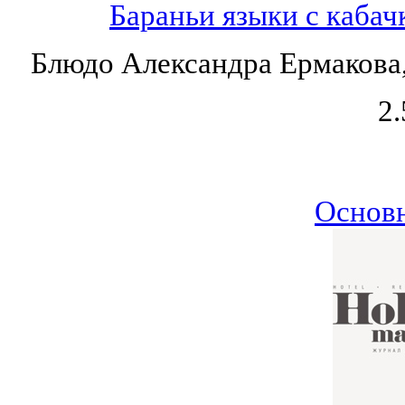
Бараньи языки с каба
Блюдо Александра Ермакова,
2.
Основ