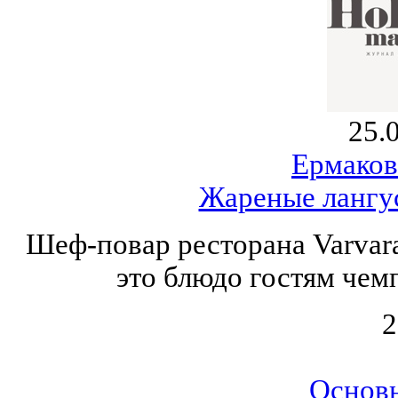
25.
Ермаков
Жареные лангу
Шеф-повар ресторана Varvar
это блюдо гостям чем
2
Основ