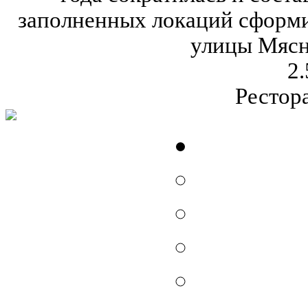
заполненных локаций сформи
улицы Мясн
2.
Рестор