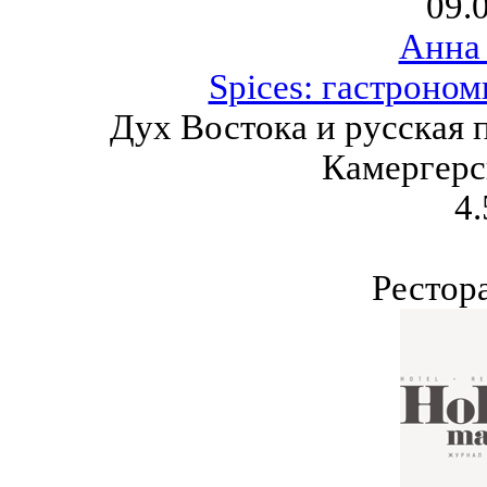
09.
Анна
Spices: гастроно
Дух Востока и русская 
Камергерс
4.
Рестор