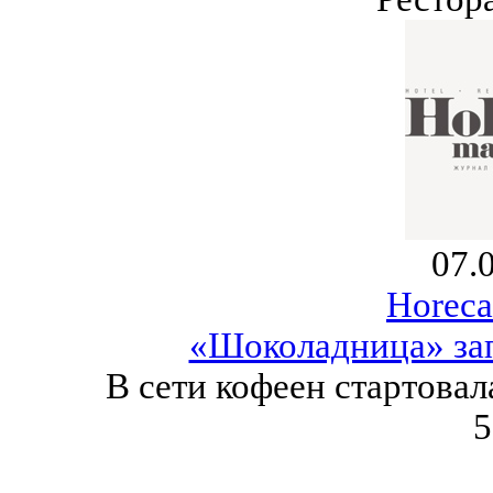
07.
Horeca
«Шоколадница» зап
В сети кофеен стартовал
5