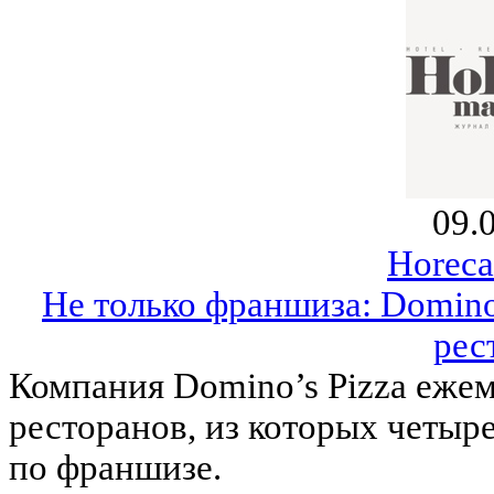
09.
Horeca
Не только франшиза: Domino
рес
Компания Domino’s Pizza ежем
ресторанов, из которых четыр
по франшизе.