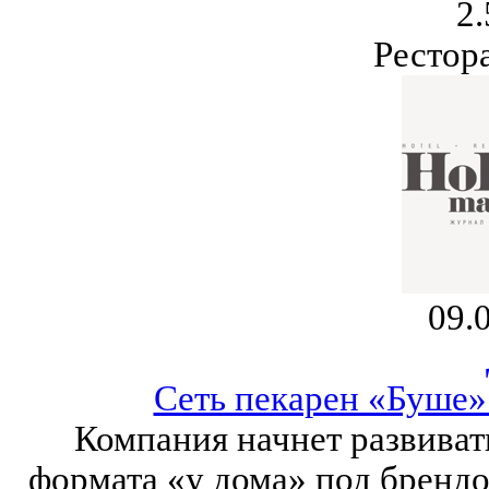
2.
Рестор
09.
Сеть пекарен «Буше»
Компания начнет развиват
формата «у дома» под брендо