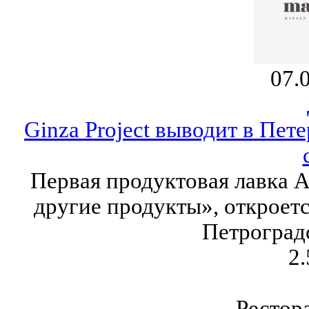
07.
Ginza Project выводит в Пе
Первая продуктовая лавка A
другие продукты», откроет
Петроград
2.
Рестор