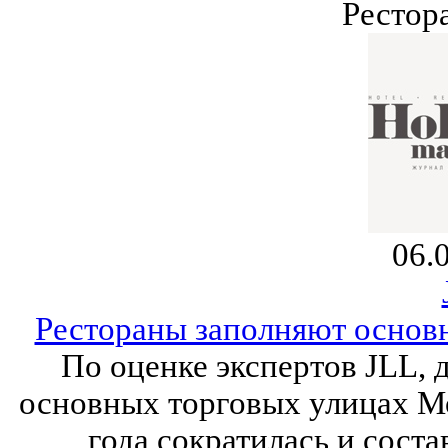
Рестор
06.
Рестораны заполняют основ
По оценке экспертов JLL,
основных торговых улицах Мо
года сократилась и соста