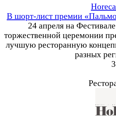
Horeca
В шорт-лист премии «Пальмо
24 апреля на Фестивал
торжественной церемонии пр
лучшую ресторанную концепц
разных рег
3
Рестор