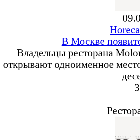
09.
Horeca
В Москве появитс
Владельцы ресторана Μolo
открывают одноименное место
дес
3
Рестор