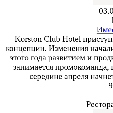
03.
Име
Korston Club Hotel присту
концепции. Изменения началис
этого года развитием и про
занимается промокоманда, п
середине апреля начне
9
Рестор