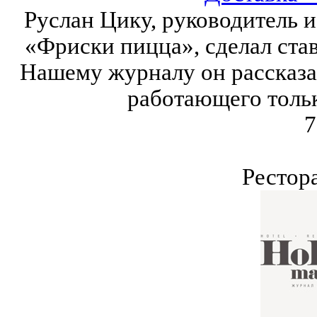
Руслан Цику, руководитель 
«Фриски пицца», сделал ста
Нашему журналу он рассказа
работающего тольк
7
Рестор