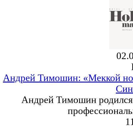
02.
Андрей Тимошин: «Меккой но
Син
Андрей Тимошин родился 2
профессиональн
1