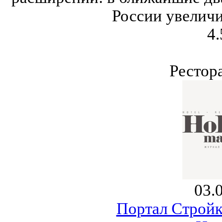
России увеличи
4.
Рестор
03.
Портал Строй