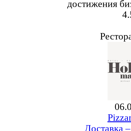
достижения биз
4.
Рестор
06.
Pizza
Доставка –