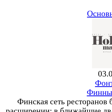
Основ
03.
Фонт
Финны
Финская сеть ресторанов 
расширении: в ближайшие два