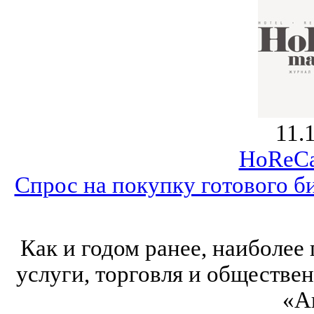
11.
HoReCa
Спрос на покупку готового би
Как и годом ранее, наиболе
услуги, торговля и обществе
«А