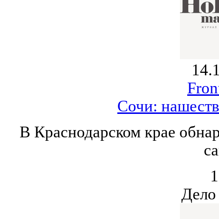
14.
Fron
Cочи: нашеств
В Краснодарском крае обна
са
1
Дело