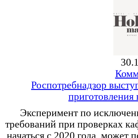
30.
Комм
Роспотребнадзор высту
приготовления 
Эксперимент по исключен
требований при проверках ка
начаться с 2020 года, может п