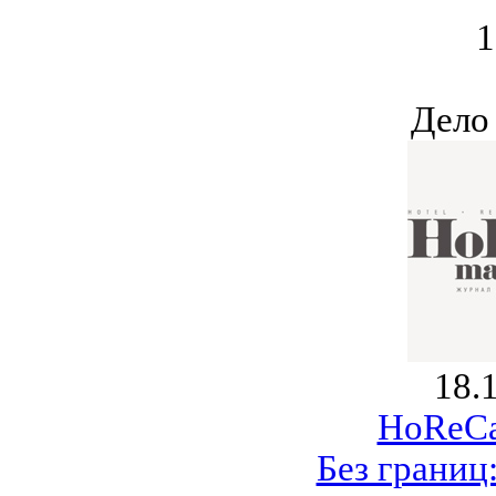
1
Дело
18.
HoReCa
Без границ: