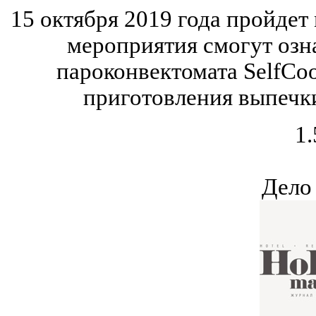
15 октября 2019 года пройдет 
мероприятия смогут озн
пароконвектомата SelfCoo
приготовления выпечки
1.
Дело