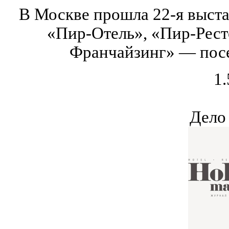
В Москве прошла 22-я выста
«Пир-Отель», «Пир-Рест
Франчайзинг» — посе
1.
Дело