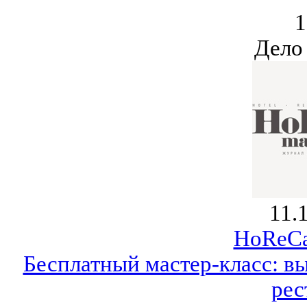
1
Дело
11.
HoReCa
Бесплатный мастер-класс: вы
рес