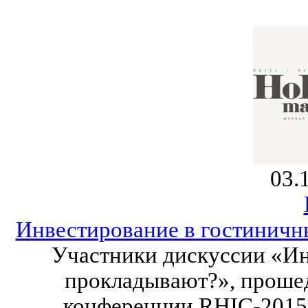
03.
Инвестирование в гостиничны
Участники дискуссии «Ин
прокладывают?», проше
конференции RHIC-2015,