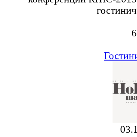
гостини
6
Гостин
03.