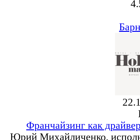
4.
Барн
22.
Франчайзинг как драйвер
Юрий Михайличенко, исполн