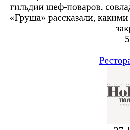
гильдии шеф-поваров, совла
«Груша» рассказали, какими
зак
5
Рестор