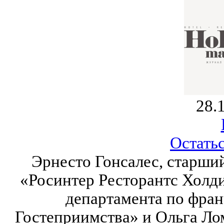
28.
Остатьс
Эрнесто Гонсалес, старши
«Росинтер Ресторантс Холди
департамента по фран
Гостеприимства» и Ольга Ло