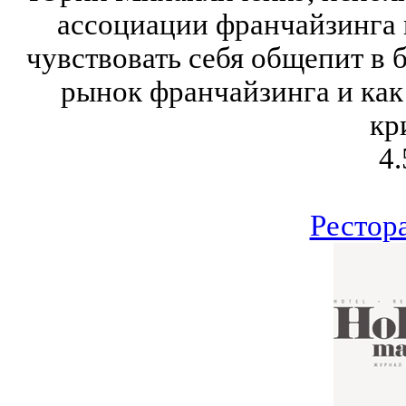
ассоциации франчайзинга 
чувствовать себя общепит в 
рынок франчайзинга и как
кр
4.
Рестор