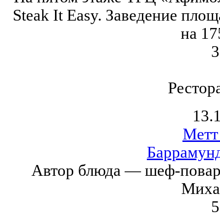
Steak It Easy. Заведение пло
на 17
3
Рестор
13.
Метт
Баррамунд
Автор блюда — шеф-повар 
Миха
5