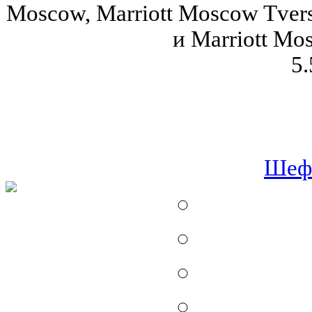
Moscow, Marriott Moscow Tver
и Marriott Mo
5.
Шеф