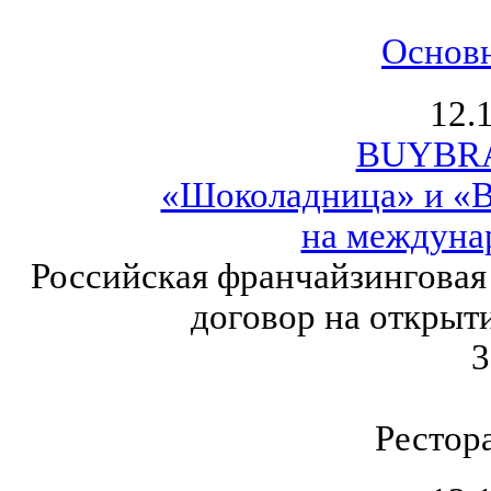
Основ
12.
BUYBRA
«Шоколадница» и «В
на междуна
Российская франчайзинговая
договор на открыт
3
Рестор