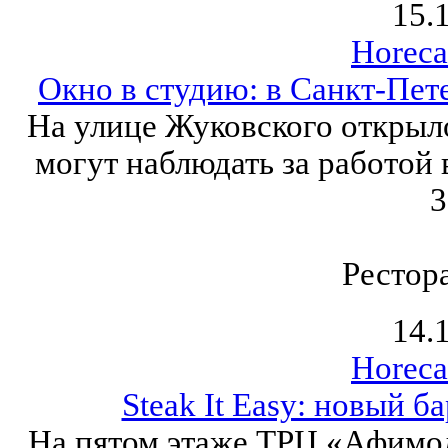
15.
Horeca
Окно в студию: в Санкт-Пет
На улице Жуковского открыло
могут наблюдать за работой
3
Рестор
14.
Horeca
Steak It Easy: новый 
На пятом этаже ТРЦ «Афимол