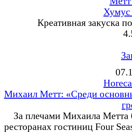
Метт
Хумус 
Креативная закуска п
4.
За
07.
Horeca
Михаил Метт: «Среди основны
гр
За плечами Михаила Метта 
ресторанах гостиниц Four Seas