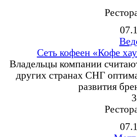
Рестор
07.
Вед
Сеть кофеен «Кофе хау
Владельцы компании считаю
других странах СНГ оптим
развития бре
3
Рестор
07.