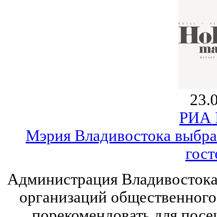
23.
РИА 
Мэрия Владивостока выбра
гос
Администрация Владивостока
организаций общественного 
порекомендовать для посе