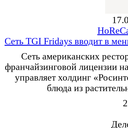
17.
HoReCa
Сеть TGI Fridays вводит в ме
Сеть американских рестор
франчайзинговой лицензии на
управляет холдинг «Росинт
блюда из раститель
2
Дел