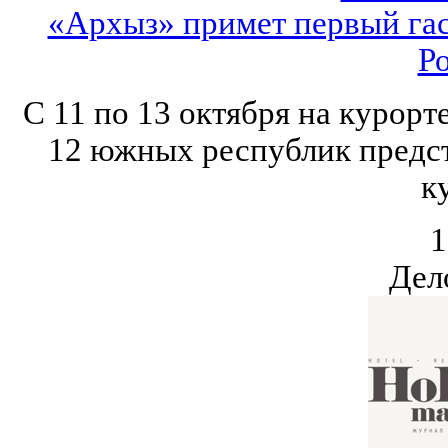
«Архыз» примет первый га
Р
С 11 по 13 октября на курор
12 южных республик предст
к
1
Дел