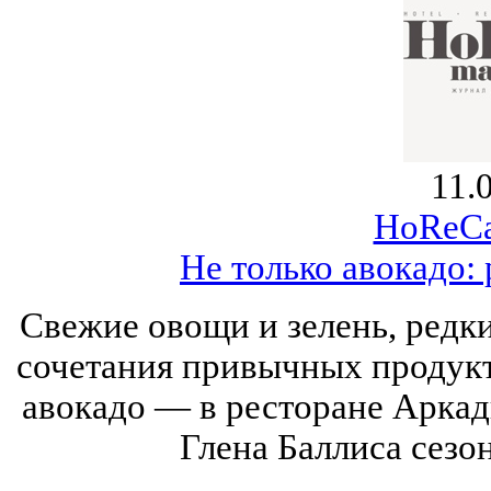
11.
HoReCa
Не только авокадо:
Свежие овощи и зелень, редк
сочетания привычных продукт
авокадо — в ресторане Аркад
Глена Баллиса сезо