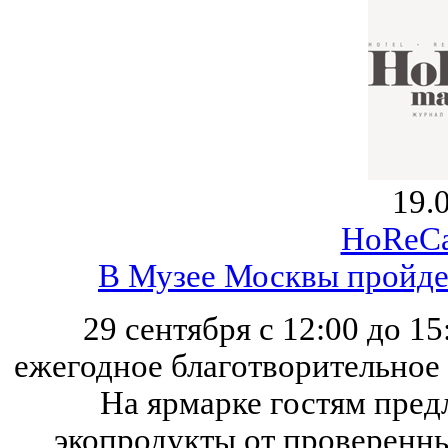
19.
HoReCa
В Музее Москвы пройде
29 сентября с 12:00 до 1
ежегодное благотворительное
На ярмарке гостям пред
экопродукты от проверенн