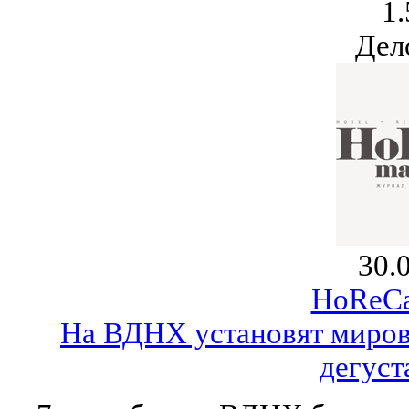
1.
Дел
30.
HoReCa
На ВДНХ установят миров
дегуст