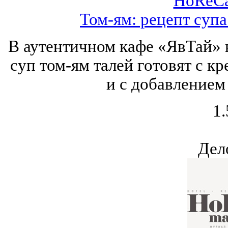
HoReCa
Том-ям: рецепт суп
В аутентичном кафе «ЯвТай» н
суп том-ям талей готовят с к
и с добавлением
1.
Дел