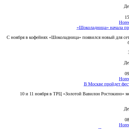
Де
15
Hore
«Шоколадница» начала пр
С ноября в кофейнях «Шоколадница» появился новый для с
Де
09
Hore
В Москве пройдет фес
10 и 11 ноября в ТРЦ «Золотой Вавилон Ростокино» м
Де
08
Hore