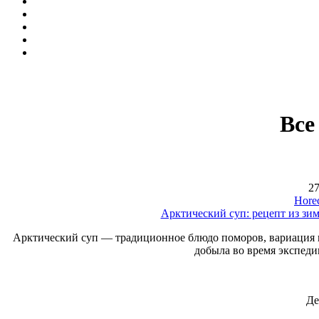
Все
27
Hore
Арктический суп: рецепт из зи
Арктический суп — традиционное блюдо поморов, вариация н
добыла во время экспед
Де