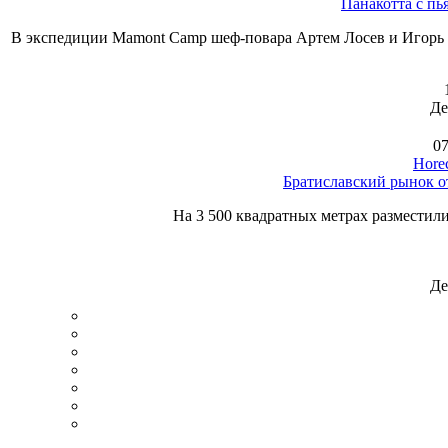
Панакотта с пь
В экспедиции Mamont Camp шеф-повара Артем Лосев и Игорь 
Де
07
Hore
Братиславский рынок о
На 3 500 квадратных метрах разместили
Де