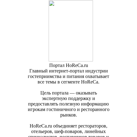
Портал HoReCa.ru
Главный интернет-портал индустрии
гостеприимства и питания охватывает
все темы в сегменте HoReCa.
Цель портала — оказывать
экспертную поддержку и
предоставлять полезную информацию
игрокам гостиничного и ресторанного
рынков.
HoReCa.ru объединяет рестораторов,
отельеров, шеф-поваров, линейных
специалистов, поставщиков товаров и