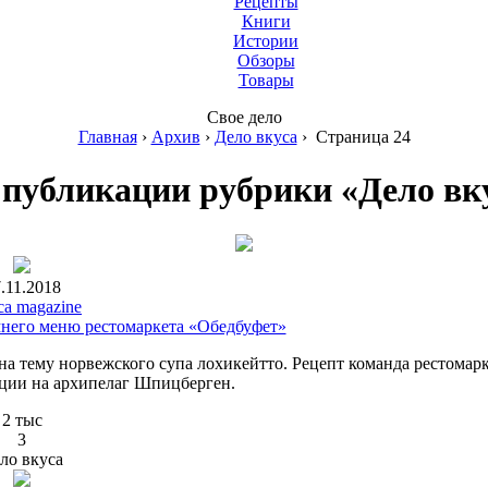
Рецепты
Книги
Истории
Обзоры
Товары
Свое дело
Главная
›
Архив
›
Дело вкуса
›
Страница 24
 публикации рубрики «Дело вк
.11.2018
ca magazine
мнего меню рестомаркета «Обедбуфет»
а тему норвежского супа лохикейтто. Рецепт команда рестомарк
иции на архипелаг Шпицберген.
2 тыс
3
ло вкуса