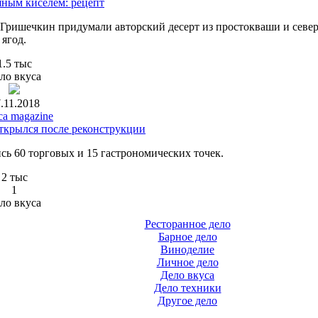
яным киселем: рецепт
Гришечкин придумали авторский десерт из простокваши и севе
ягод.
1.5 тыс
ло вкуса
.11.2018
ca magazine
ткрылся после реконструкции
сь 60 торговых и 15 гастрономических точек.
2 тыс
1
ло вкуса
Ресторанное дело
Барное дело
Виноделие
Личное дело
Дело вкуса
Дело техники
Другое дело