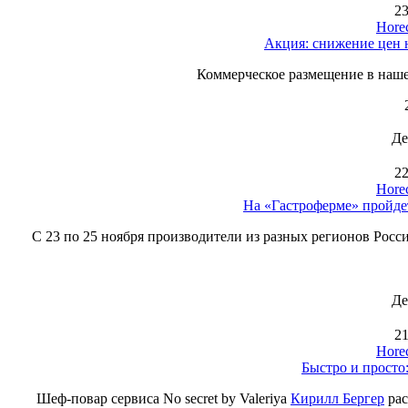
23
Hore
Акция: снижение цен н
Коммерческое размещение в наше
Де
22
Hore
На «Гастроферме» пройде
С 23 по 25 ноября производители из разных регионов Ро
Де
21
Hore
Быстро и просто:
Шеф-повар сервиса No secret by Valeriya
Кирилл Бергер
рас