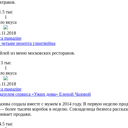
втраков.
1.5 тыс
1
ло вкуса
.11.2018
ca magazine
 четыре рецепта глинтвейна
йлей из меню московских ресторанов.
3 тыс
1
ло вкуса
.11.2018
ca magazine
здателем сервиса «Ужин дома» Еленой Чазовой
зова создала вместе с мужем в 2014 году. В первую неделю про
 — более тысячи коробок в неделю. Совладелица бизнеса рассказ
чивает продажи.
4.5 тыс