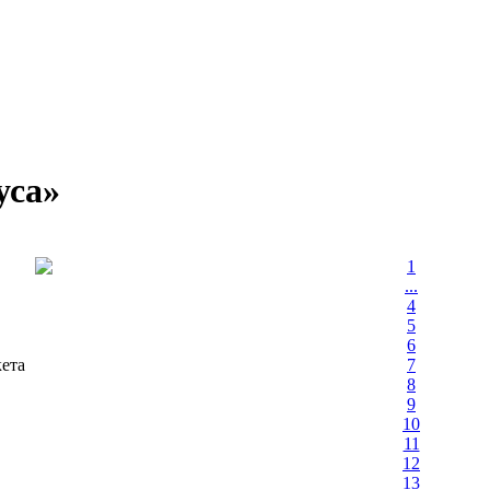
уса»
1
...
4
5
6
ета
7
8
9
10
11
12
13