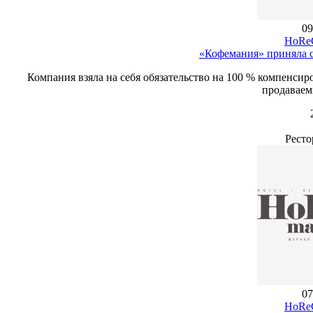
09
HoReC
«Кофемания» приняла 
Компания взяла на себя обязательство на 100 % компенси
продаваем
Ресто
07
HoReC