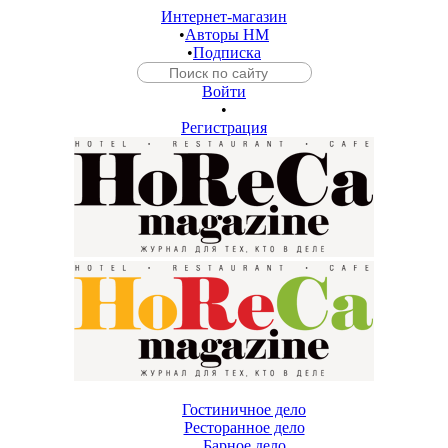
Интернет-магазин
•
Авторы HM
•
Подписка
Войти
•
Регистрация
Гостиничное дело
Ресторанное дело
Барное дело