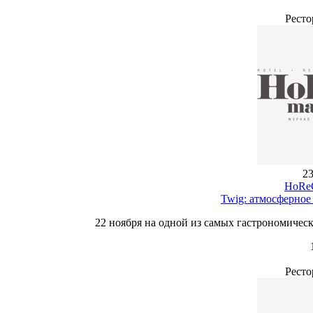
Ресто
23
HoReC
Twig: атмосферное
22 ноября на одной из самых гастрономичес
Ресто