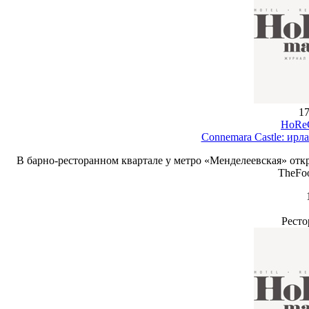
17
HoReC
Connemara Castle: ирл
В барно-ресторанном квартале у метро «Менделеевская» отк
TheFo
Ресто