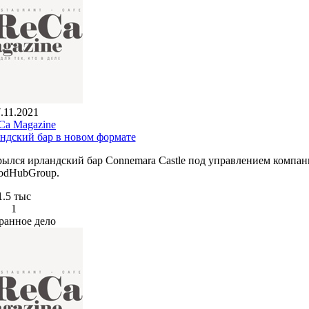
.11.2021
a Magazine
андский бар в новом формате
рылся ирландский бар Connemara Castle под управлением компа
odHubGroup.
1.5 тыс
1
ранное дело