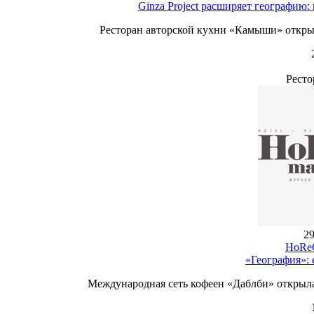
Ginza Project расширяет географию
Ресторан авторской кухни «Камыши» откры
Ресто
29
HoReC
«География»: 
Международная сеть кофеен «Даблби» открыла