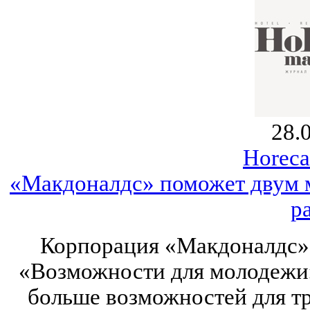
28.
Horeca
«Макдоналдс» поможет двум 
р
Корпорация «Макдоналдс» 
«Возможности для молодежи».
больше возможностей для т