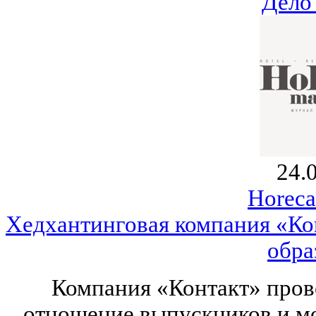
Дело
24.
Horeca
Хедхантинговая компания «Ко
обра
Компания «Контакт» пров
отношение выпускников и мо