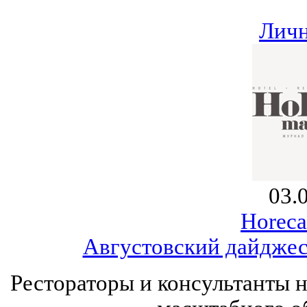
Личн
03.
Horeca
Августовский дайджест
Рестораторы и консультанты 