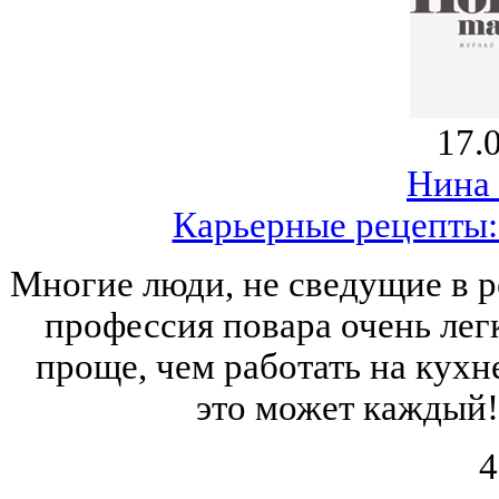
17.
Нина
Карьерные рецепты:
Многие люди, не сведущие в р
профессия повара очень лег
проще, чем работать на кухне
это может каждый! 
4