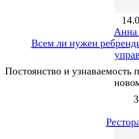
14.
Анна
Всем ли нужен ребренди
упра
Постоянство и узнаваемость 
новом
3
Рестор