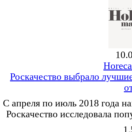
10.
Horeca
Роскачество выбрало лучши
о
C апреля по июль 2018 года н
Роскачество исследовала по
1.