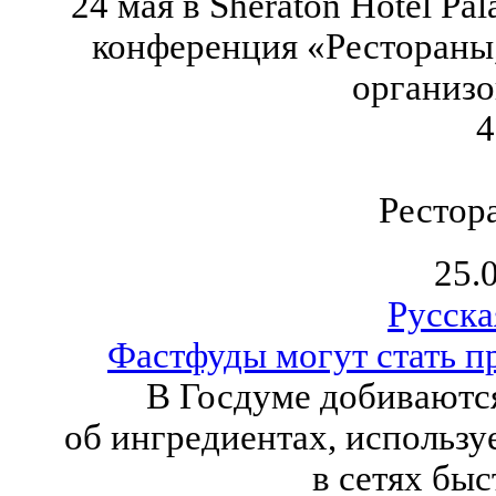
24 мая в Sheraton Hotel Pa
конференция «Рестораны,
организо
4
Рестор
25.
Русска
Фастфуды могут стать п
В Госдуме добиваютс
об ингредиентах, использ
в сетях быс