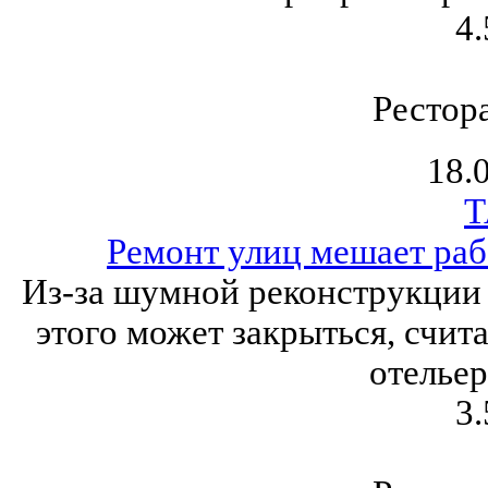
4.
Рестор
18.
Т
Ремонт улиц мешает раб
Из-за шумной реконструкции ч
этого может закрыться, счит
отельер
3.