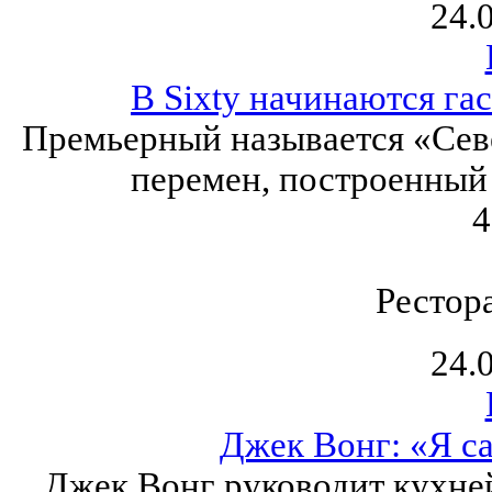
24.
В Sixty начинаются га
Премьерный называется «Севе
перемен, построенный 
4
Рестор
24.
Джек Вонг: «Я с
Джек Вонг руководит кухней