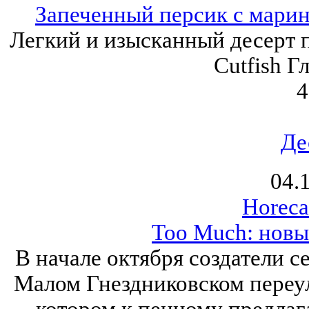
Запеченный персик с мари
Легкий и изысканный десерт 
Cutfish Г
4
Де
04.
Horeca
Too Much: новы
В начале октября создатели с
Малом Гнездниковском переул
котором к пенному предлаг