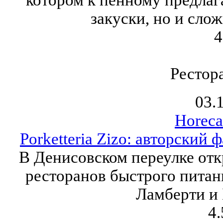
закуски, но и сло
4
Рестор
03.
Horeca
Porketteria Zizo: авторский
В Денисовском переулке отк
ресторанов быстрого питани
Ламберти и
4.