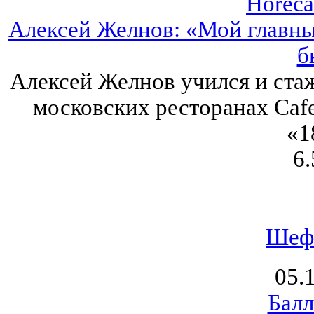
Horeca
Алексей Желнов: «Мой главны
б
Алексей Желнов учился и стаж
московских ресторанах Cafe 
«1
6.
Шеф
05.
Балл