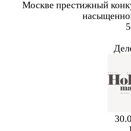
Москве престижный конку
насыщенно
5
Дел
30.