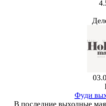
4.
Дел
03.
Фуди вых
В последние выходные мая