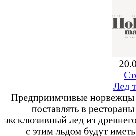
20.
Ст
Лед 
Предприимчивые норвежцы и
поставлять в рестораны
эксклюзивный лед из древнего
с этим льдом будут имет