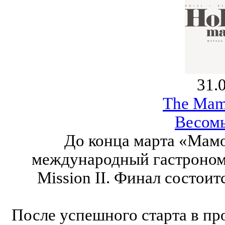
31.
The Mam
Весом
До конца марта «Мамо
международный гастроном
Mission II. Финал состоит
После успешного старта в пр