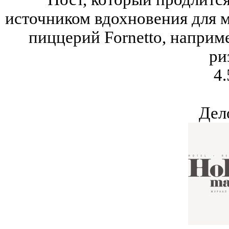
источником вдохновения для м
пиццерий Fornetto, наприм
ри
4.
Дел