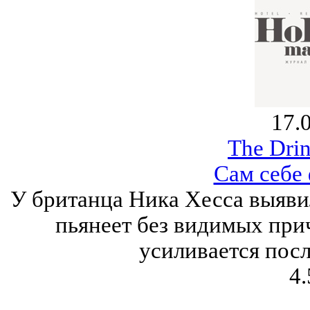
17.
The Drin
Сам себе
У британца Ника Хесса выяви
пьянеет без видимых при
усиливается посл
4.