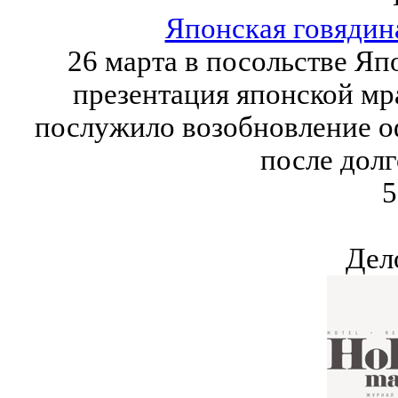
Японская говядин
26 марта в посольстве Я
презентация японской м
послужило возобновление о
после долг
5
Дел