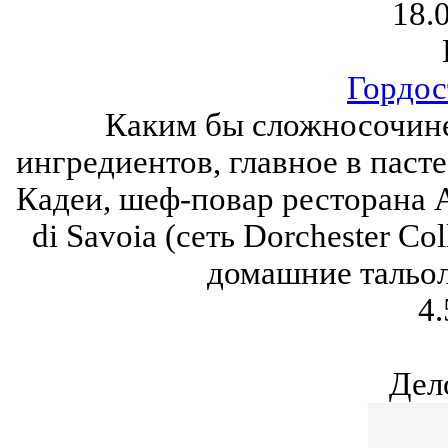
18.
Гордос
Каким бы сложносочине
ингредиентов, главное в пасте
Кадеи, шеф-повар ресторана A
di Savoia (сеть Dorchester Co
домашние тальол
4.
Дел