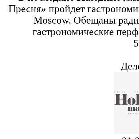
Пресня» пройдет гастрономич
Moscow. Обещаны ради
гастрономические перф
5
Дел