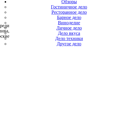
Обзоры
Гостиничное дело
Ресторанное дело
Барное дело
Виноделие
среди
Личное дело
пива,
Дело вкуса
оскве
Дело техники
Другое дело