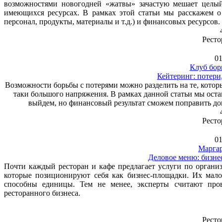
возможностями новогодней «жатвы» зачастую мешает целый
имеющихся ресурсах. В рамках этой статьи мы расскажем о 
персонал, продукты, материалы и т.д.) и финансовых ресурсов.
Ресто
01
Клуб бор
Кейтеринг: потери,
Возможности борьбы с потерями можно разделить на те, которы
таки большого напряжения. В рамках данной статьи мы оста
выйдем, но финансовый результат сможем поправить дов
Ресто
01
Маргар
Деловое меню: бизне
Почти каждый ресторан и кафе предлагает услуги по организа
которые позиционируют себя как бизнес-площадки. Их мало
способны единицы. Тем не менее, эксперты считают про
ресторанного бизнеса.
Ресто