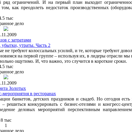
 ряд ограничений. И на первый план выходит ограниченнос
том, как преодолеть недостаток производственных (оборудов
4.5 тыс
ранное дело
.11.2009
цов с затратами
 убытки, утраты. Часть 2
е не требуют колоссальных усилий, и те, которые требуют дово
новимся на первой группе – используя их, в лидеры отрасли мы 
ольно ощутимо. И, что важно, это случится в короткие сроки.
4.5 тыс
ранное дело
.11.2009
ита Золотых
с-мероприятия в ресторанах
ции банкетов, детских праздников и свадеб. Но сегодня есть 
 – решиться конкурировать с бизнес-отелями и конгресс-цен
ведение деловых мероприятий перспективным направлением
8 тыс
1
ранное дело