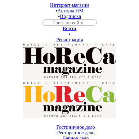
Интернет-магазин
•
Авторы HM
•
Подписка
Войти
•
Регистрация
Гостиничное дело
Ресторанное дело
Барное дело