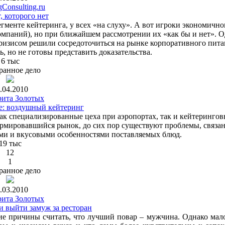
gСonsulting.ru
, которого нет
менте кейтеринга, у всех «на слуху». А вот игроки экономично
компаний), но при ближайшем рассмотрении их «как бы и нет». 
 кризисом решили сосредоточиться на рынке корпоративного пита
, но не готовы представить доказательства.
6 тыс
ранное дело
.04.2010
ита Золотых
е: воздушный кейтеринг
ак специализированные цеха при аэропортах, так и кейтерингов
ормировавшийся рынок, до сих пор существуют проблемы, связа
ыми и вкусовыми особенностями поставляемых блюд.
19 тыс
12
1
ранное дело
.03.2010
ита Золотых
и выйти замуж за ресторан
ие причины считать, что лучший повар – мужчина. Однако мал