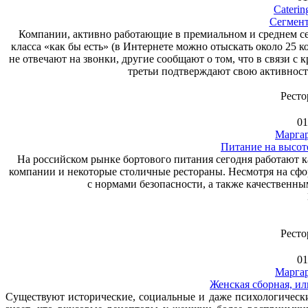
Caterin
Сегмент
Компании, активно работающие в премиальном и среднем сег
класса «как бы есть» (в Интернете можно отыскать около 25 
не отвечают на звонки, другие сообщают о том, что в связи с
третьи подтверждают свою активность
Ресто
01
Маргар
Питание на высот
На российском рынке бортового питания сегодня работают к
компании и некоторые столичные рестораны. Несмотря на сф
с нормами безопасности, а также качественн
Ресто
01
Маргар
Женская сборная, ил
Существуют исторические, социальные и даже психологическ