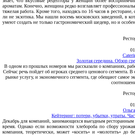
знает, что вкусовые рецепторы у женщин более восприимчи
ароматам. Конечно, женщина редко возглавляет профессиональ
тяжелая работа. Кроме того, находясь по 16 часов в ресторан
ли не экзотика. Мы нашли восемь московских заведений, в к
умеют создать не только гастрономический шедевр, но и особ
Ресто
01
Cateri
Золотая середина. Обзор ср
В одном из прошлых номеров мы рассказали о компаниях, ра
Сейчас речь пойдет об игроках среднего ценового сегмента. 
рынке услугу, и экономичного сегмента, где обещают самое э
соотношени
Ресто
01
Ольга
Кейтеринг: потери, убытки, утраты. Час
Декабрь для компаний, занимающихся выездным ресторанным об
время. Однако если возможности хлебороба по сбору урожа
компания, теоретически, может «косить» и «молотить» до бе