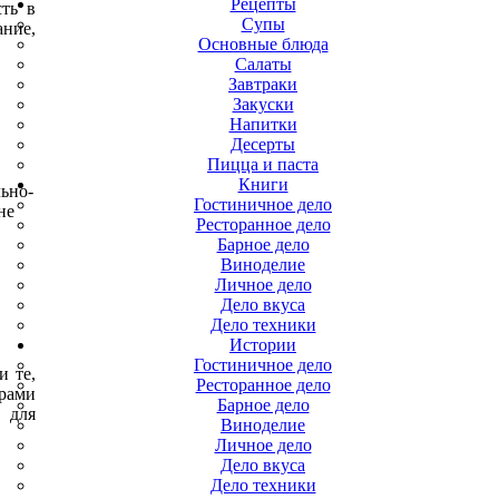
Рецепты
ть в
Супы
ание,
Основные блюда
Салаты
Завтраки
Закуски
Напитки
Десерты
Пицца и паста
Книги
льно-
Гостиничное дело
не
Ресторанное дело
Барное дело
Виноделие
Личное дело
Дело вкуса
Дело техники
Истории
Гостиничное дело
и те,
Ресторанное дело
трами
Барное дело
 для
Виноделие
Личное дело
Дело вкуса
Дело техники