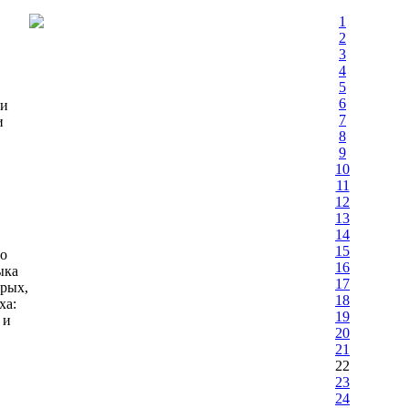
1
2
3
4
5
6
 и
7
и
8
9
10
11
12
13
14
15
о
16
ыка
17
орых,
18
ха:
19
 и
20
21
22
23
24