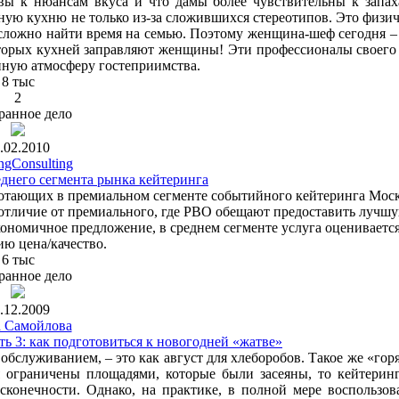
вы к нюансам вкуса и что дамы более чувствительны к запа
ную кухню не только из-за сложившихся стереотипов. Это физи
е, сложно найти время на семью. Поэтому женщина-шеф сегодня –
оторых кухней заправляют женщины! Эти профессионалы своего
енную атмосферу гостеприимства.
8 тыс
2
ранное дело
.02.2010
ngConsulting
еднего сегмента рынка кейтеринга
ботающих в премиальном сегменте событийного кейтеринга Мос
В отличие от премиального, где РВО обещают предоставить лучш
кономичное предложение, в среднем сегменте услуга оцениваетс
ю цена/качество.
6 тыс
ранное дело
.12.2009
 Самойлова
ть 3: как подготовиться к новогодней «жатве»
служиванием, – это как август для хлеборобов. Такое же «гор
я ограничены площадями, которые были засеяны, то кейтерин
сконечности. Однако, на практике, в полной мере воспользов