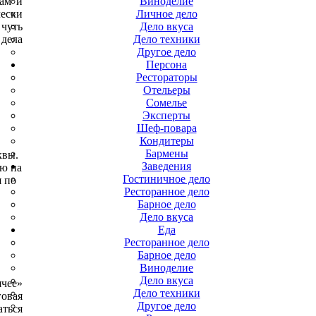
хам и
Виноделие
чески
Личное дело
 чуть
Дело вкуса
 дела
Дело техники
Другое дело
Персона
Рестораторы
Отельеры
Сомелье
Эксперты
Шеф-повара
Кондитеры
Бармены
квы.
Заведения
ую на
Гостиничное дело
я по
Ресторанное дело
Барное дело
Дело вкуса
Еда
Ресторанное дело
Барное дело
Виноделие
Дело вкуса
ячее»
Дело техники
говая
Другое дело
аться