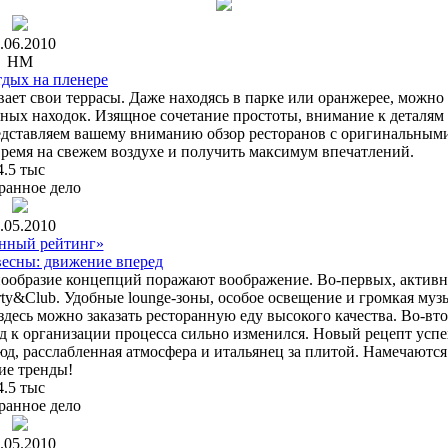
.06.2010
HM
тдых на пленере
ает свои террасы. Даже находясь в парке или оранжерее, можно
ных находок. Изящное сочетание простоты, внимание к деталям
редставляем вашему вниманию обзор ресторанов с оригинальным
время на свежем воздухе и получить максимум впечатлений.
4.5 тыс
ранное дело
.05.2010
анный рейтинг»
весны: движение вперед
знообразие концепций поражают воображение.
Во-первых, активн
rty&Club. Удобные lounge-зоны, особое освещение и громкая муз
десь можно заказать ресторанную еду высокого качества. Во-вт
д к организации процесса сильно изменился. Новый рецепт успе
д, расслабленная атмосфера и итальянец за плитой. Намечаются
ие тренды!
4.5 тыс
ранное дело
.05.2010