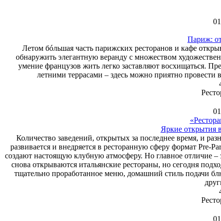
01
Париж: о
Летом бóльшая часть парижских ресторанов и кафе открыв
обнаружить элегантную веранду с множеством художествен
умение французов жить легко заставляют восхищаться. П
летними террасами – здесь можно приятно провести 
Ресто
01
«Рестор
Яркие открытия 
Количество заведений, открытых за последнее время, и ра
развивается и внедряется в ресторанную сферу формат Pre-Pa
создают настоящую клубную атмосферу. Но главное отличие – з
снова открываются итальянские рестораны, но сегодня подхо
тщательно проработанное меню, домашний стиль подачи блю
друг
Ресто
01