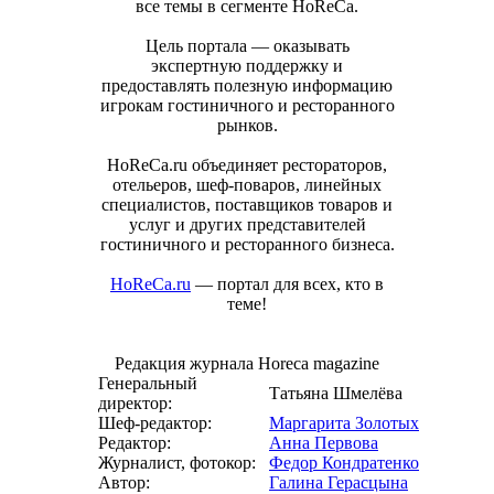
все темы в сегменте HoReCa.
Цель портала — оказывать
экспертную поддержку и
предоставлять полезную информацию
игрокам гостиничного и ресторанного
рынков.
HoReCa.ru объединяет рестораторов,
отельеров, шеф-поваров, линейных
специалистов, поставщиков товаров и
услуг и других представителей
гостиничного и ресторанного бизнеса.
HoReCa.ru
— портал для всех, кто в
теме!
Редакция журнала Horeca magazine
Генеральный
Татьяна Шмелёва
директор:
Шеф-редактор:
Маргарита Золотых
Редактор:
Анна Первова
Журналист, фотокор:
Федор Кондратенко
Автор:
Галина Герасцына