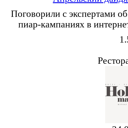
Поговорили с экспертами о
пиар-кампаниях в интерне
1.
Рестор