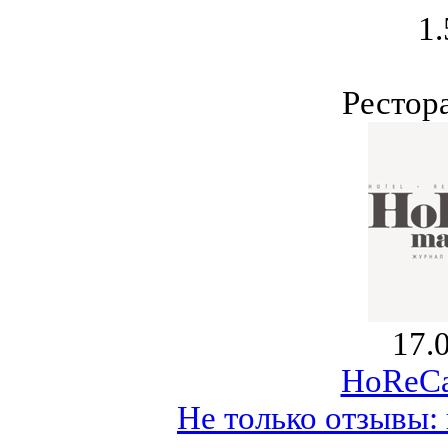
1.
Рестор
17.
HoReCa
Не только отзывы: 