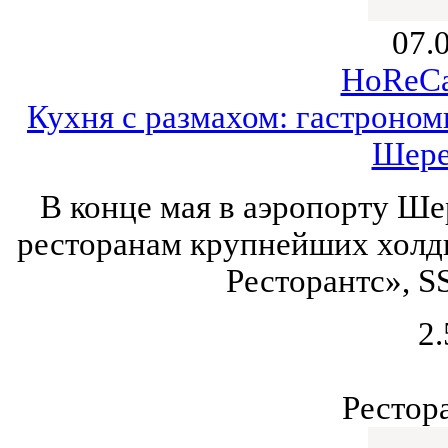
07.
HoReCa
Кухня с размахом: гастроно
Шере
В конце мая в аэропорту Ше
ресторанам крупнейших холди
Ресторантс», SS
2.
Рестор