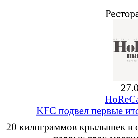
Рестор
27.
HoReCa
KFC подвел первые ито
20 килограммов крылышек в о