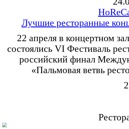
24.
HoReCa
Лучшие ресторанные конц
22 апреля в концертном за
состоялись VI Фестиваль рес
российский финал Междун
«Пальмовая ветвь рест
2
Рестор