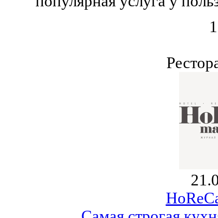
популярная услуга у поль
1
Рестор
21.
HoReCa
Самая строгая кухн