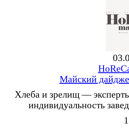
03.
HoReCa
Майский дайджес
Хлеба и зрелищ — эксперты
индивидуальность завед
1