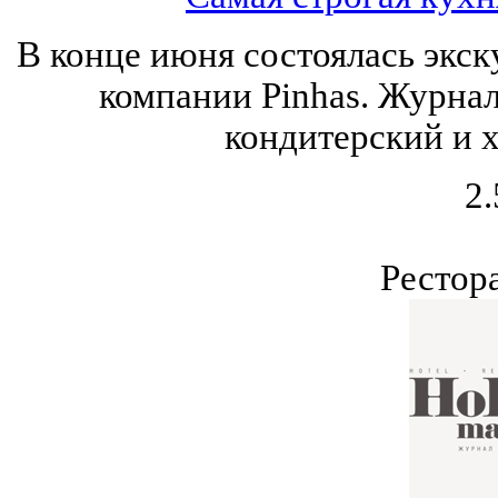
В конце июня состоялась экс
компании Pinhas. Журна
кондитерский и 
2.
Рестор