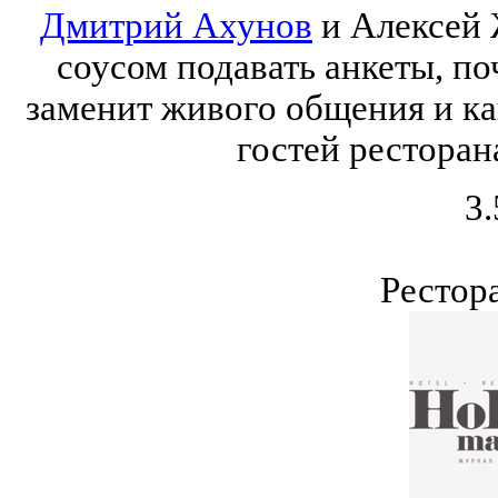
Дмитрий Ахунов
и Алексей 
соусом подавать анкеты, по
заменит живого общения и к
гостей ресторан
3.
Рестор