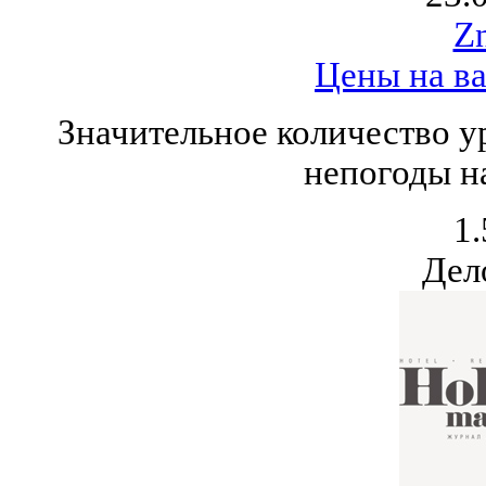
Zn
Цены на в
Значительное количество у
непогоды н
1.
Дел