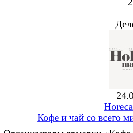
2
Дел
24.
Horeca
Кофе и чай со всего м