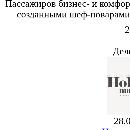
Пассажиров бизнес- и комфор
созданными шеф-поварами 
2
Дел
28.