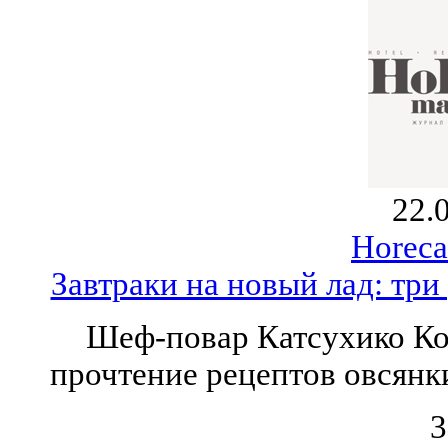
22.
Horeca
Завтраки на новый лад: три 
Шеф-повар Катсухико Ко
прочтение рецептов овсянки
3