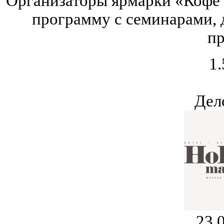
Организаторы ярмарки «Кофе
программу с семинарами,
пр
1.
Дел
23.