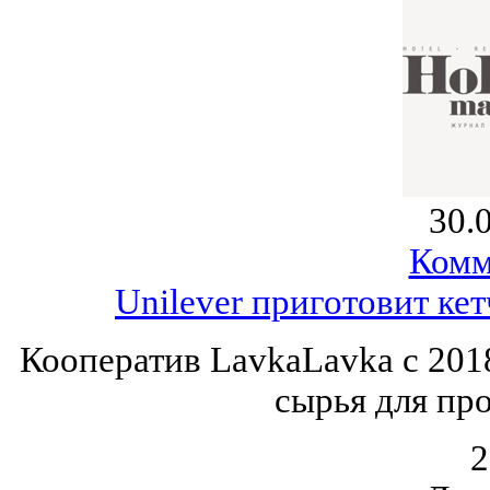
30.
Комм
Unilever приготовит ке
Кооператив LavkaLavka с 201
сырья для про
2