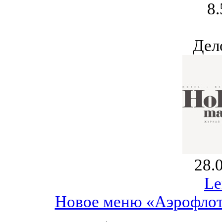
8.
Дел
28.
Le
Новое меню «Аэрофлот