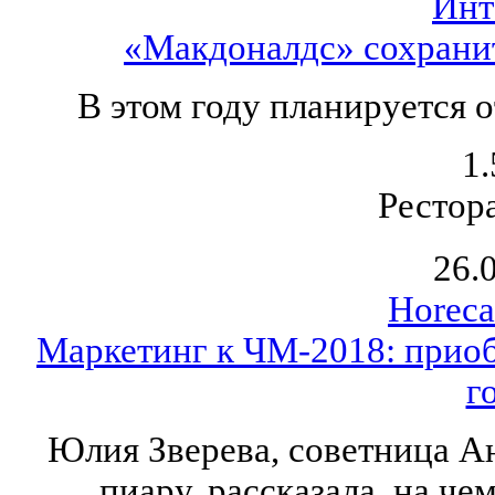
Инт
«Макдоналдс» сохранит
В этом году планируется 
1.
Рестор
26.
Horeca
Маркетинг к ЧМ-2018: приоб
г
Юлия Зверева, советница А
пиару, рассказала, на че