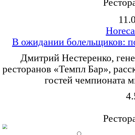
Рестор
11.
Horeca
В ожидании болельщиков: п
Дмитрий Нестеренко, ген
ресторанов «Темпл Бар», расск
гостей чемпионата м
4.
Рестор