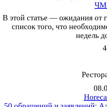
ЧМ
В этой статье — ожидания от 
список того, что необходим
недель до
4
Рестор
08.
Horeca
50 обращений и заявлений: А