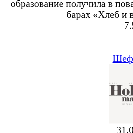
образование получила в пова
барах «Хлеб и 
7.
Шеф
31.