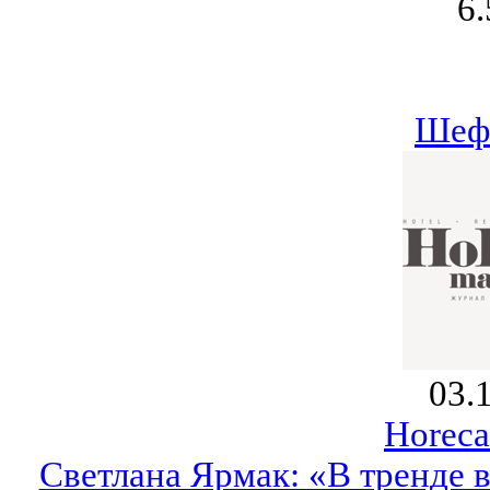
6.
Шеф
03.
Horeca
Светлана Ярмак: «В тренде 