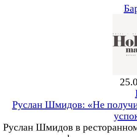
Ба
25.
Руслан Шмидов: «Не получит
успо
Руслан Шмидов в ресторанном 