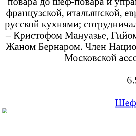
повара до шеф-повара и упр
французской, итальянской, е
русской кухнями; сотруднича
‒ Кристофом Мануазье, Гийо
Жаном Бернаром. Член Нацио
Московской асс
6.
Шеф