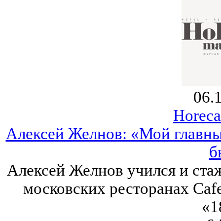
06.
Horeca
Алексей Желнов: «Мой главны
б
Алексей Желнов учился и стаж
московских ресторанах Cafe 
«1