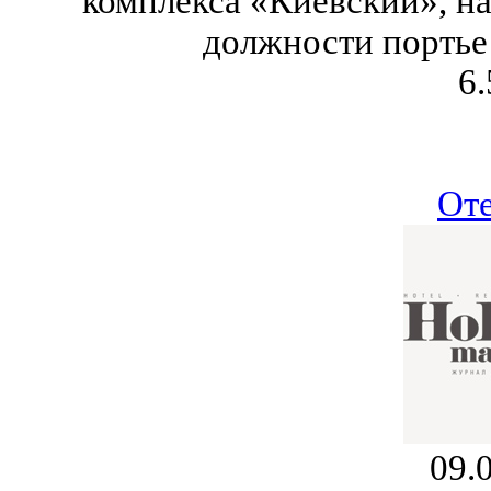
комплекса «Киевский», на
должности портье в
6.
От
09.