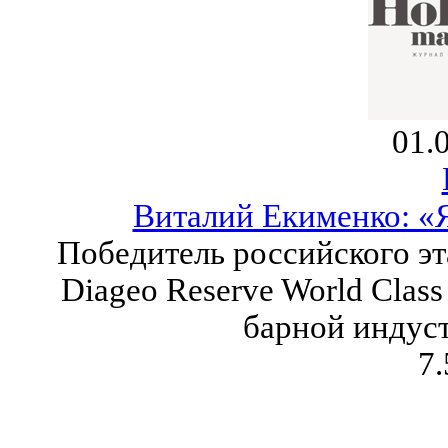
01.
Виталий Екименко: «
Победитель российского э
Diageo Reserve World Clas
барной индуст
7.