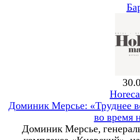
Ба
30.
Horeca
Доминик Мерсье: «Труднее вс
во время 
Доминик Мерсье, генерал