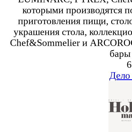
которыми производятся по
приготовления пищи, стол
украшения стола, коллекцио
Chef&Sommelier и ARCOROC
бары 
6
Дело