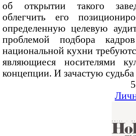
об открытии такого завед
облегчить его позиционир
определенную целевую ауди
проблемой подбора кадро
национальной кухни требуютс
являющиеся носителями ку
концепции. И зачастую судьба 
5
Личн