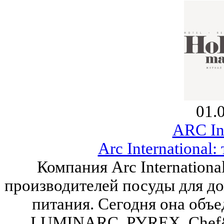
01.
ARC Int
Arc International:
Компания Arc Internation
производителей посуды для д
питания. Сегодня она объед
LUMINARC, PYREX, Chef