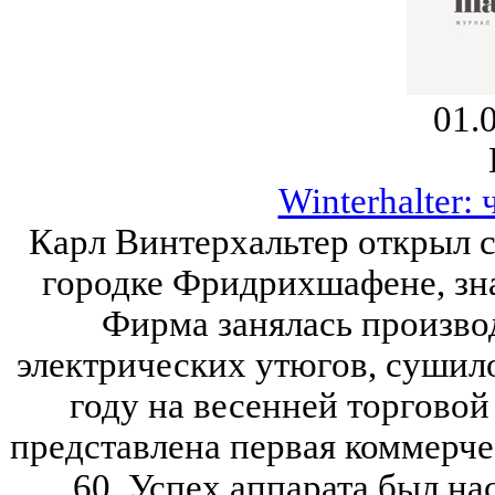
01.
Winterhalter:
Карл Винтерхальтер открыл с
городке Фридрихшафене, зн
Фирма занялась произво
электрических утюгов, сушило
году на весенней торговой
представлена первая коммерч
60. Успех аппарата был нас