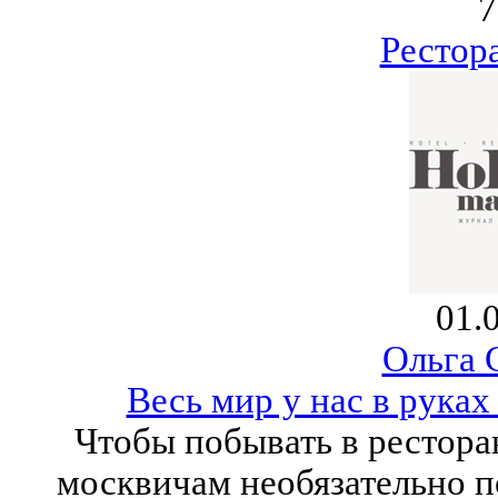
7
Рестор
01.
Ольга 
Весь мир у нас в рука
Чтобы побывать в рестора
москвичам необязательно п