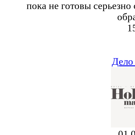
пока не готовы серьезно
обр
1
Дело
01.